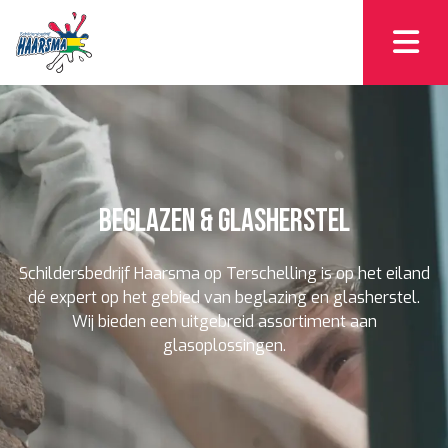
Beglazen & glasherstel
Schildersbedrijf Haarsma op Terschelling is op het eiland
dé expert op het gebied van beglazing en glasherstel.
Wij bieden een uitgebreid assortiment aan
glasoplossingen.